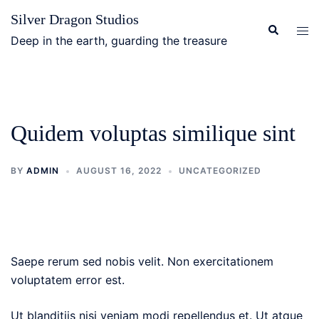
Skip
Silver Dragon Studios
to
Search
Tog
Deep in the earth, guarding the treasure
content
men
Quidem voluptas similique sint
BY
ADMIN
AUGUST 16, 2022
UNCATEGORIZED
Saepe rerum sed nobis velit. Non exercitationem
voluptatem error est.
Ut blanditiis nisi veniam modi repellendus et. Ut atque