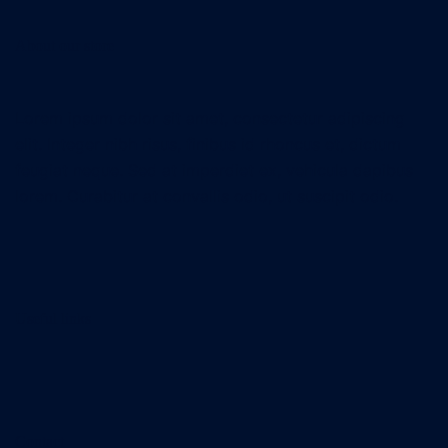
About our store
Lorem ipsum dolor sit amet, consectetur adipiscing
elit. Integer nibh risus, finibus id rhoncus et, dictum
feugiat neque. Sed at imperdiet ex, vehicula dapibus
lorem. Curabitur at convallis odio, ut suscipit odio.
Useful links
Contact