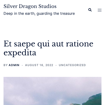
Skip
Silver Dragon Studios
to
Search
Tog
Deep in the earth, guarding the treasure
content
men
Et saepe qui aut ratione
expedita
BY
ADMIN
AUGUST 16, 2022
UNCATEGORIZED