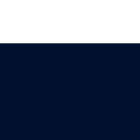
About our store
Lorem ipsum dolor sit amet, consectetur adipiscing
elit. Integer nibh risus, finibus id rhoncus et, dictum
feugiat neque. Sed at imperdiet ex, vehicula dapibus
lorem. Curabitur at convallis odio, ut suscipit odio.